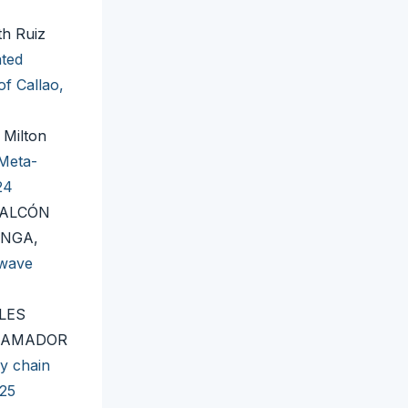
th Ruiz
ated
of Callao,
 Milton
Meta-
24
FALCÓN
INGA,
 wave
LES
E AMADOR
ly chain
025