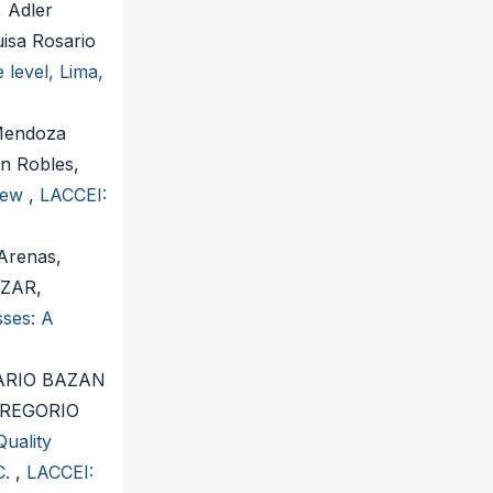
 Adler
isa Rosario
 level, Lima,
Mendoza
n Robles,
view
,
LACCEI:
Arenas,
AZAR,
sses: A
ARIO BAZAN
GREGORIO
uality
C.
,
LACCEI: