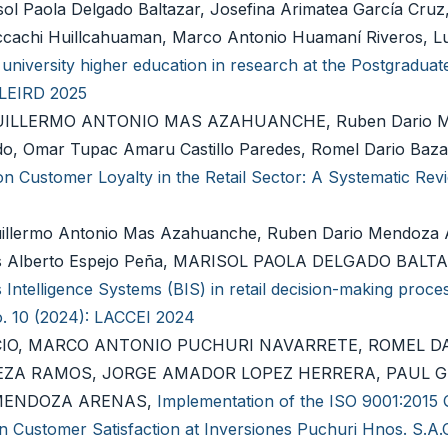
l Paola Delgado Baltazar, Josefina Arimatea García Cruz,
ccachi Huillcahuaman, Marco Antonio Huamaní Riveros, Lu
n university higher education in research at the Postgraduate
: LEIRD 2025
UILLERMO ANTONIO MAS AZAHUANCHE, Ruben Dario 
o, Omar Tupac Amaru Castillo Paredes, Romel Dario Baza
 on Customer Loyalty in the Retail Sector: A Systematic Re
lermo Antonio Mas Azahuanche, Ruben Dario Mendoza 
nis Alberto Espejo Peña, MARISOL PAOLA DELGADO BALT
ntelligence Systems (BIS) in retail decision-making proce
o. 10 (2024): LACCEI 2024
CIO, MARCO ANTONIO PUCHURI NAVARRETE, ROMEL D
EZA RAMOS, JORGE AMADOR LOPEZ HERRERA, PAUL 
 MENDOZA ARENAS,
Implementation of the ISO 9001:2015 Q
 Customer Satisfaction at Inversiones Puchuri Hnos. S.A.