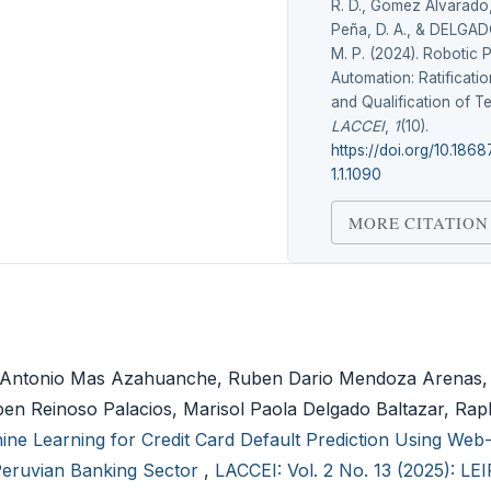
R. D., Gomez Alvarado,
Peña, D. A., & DELGA
M. P. (2024). Robotic 
Automation: Ratificatio
and Qualification of T
LACCEI
,
1
(10).
https://doi.org/10.186
1.1.1090
MORE CITATION
rmo Antonio Mas Azahuanche, Ruben Dario Mendoza Arenas
en Reinoso Palacios, Marisol Paola Delgado Baltazar, Rap
ine Learning for Credit Card Default Prediction Using We
 Peruvian Banking Sector
,
LACCEI: Vol. 2 No. 13 (2025): LE