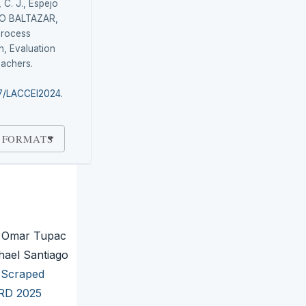
 C. J., Espejo
DO BALTAZAR,
Process
n, Evaluation
eachers.
87/LACCEI2024.
 FORMATS
, Omar Tupac
hael Santiago
b-Scraped
IRD 2025