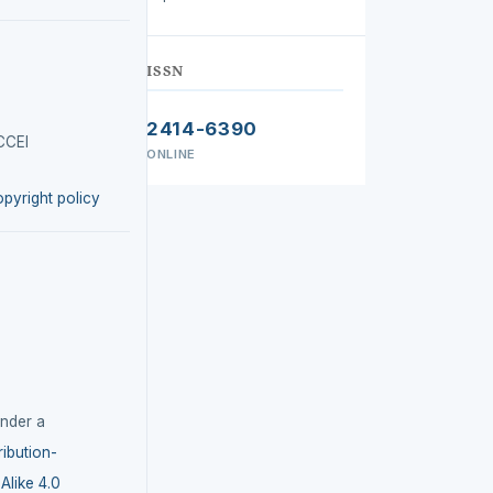
ISSN
2414-6390
CCEI
ONLINE
opyright policy
under a
ibution-
like 4.0