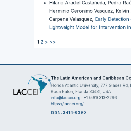
Hilario Aradiel Castañeda, Pedro R
Herminio Geronimo Vasquez, Kelvin 
Carpena Velasquez,
Early Detection 
Lightweight Model for Intervention 
1
2
>
>>
The Latin American and Caribbean Con
Florida Atlantic University, 777 Glades Rd,
Boca Raton, Florida 33431, USA
info@laccei.org
· +1 (561) 313-2296
https://laccei.org/
ISSN: 2414-6390