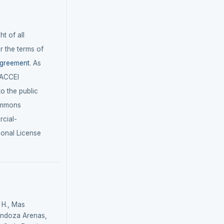
t of all
r the terms of
agreement
. As
LACCEI
 to the public
ommons
cial-
ional License
H., Mas
endoza Arenas,