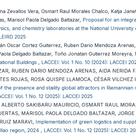
na Zevallos Vera, Osmart Raul Morales Chalco, Katja Jane
s, Marisol Paola Delgado Baltazar,
Proposal for an integr
cs, and chemistry laboratories at the National University 
 LEIRD 2025
án Oscar Cortez Guiterrez, Ruben Dario Mendoza Arenas,
 Paola Delgado Baltazar, Toño Jonatan Gutierrez Moreyra,
ational Buildings
,
LACCEI: Vol. 1 No. 10 (2024): LACCEI 20
ZAR, RUBEN DARIO MENDOZA ARENAS, AIDA NERIDA 
ES ROJAS, ROSA QUISPE LLAMOCA, CÉSAR VILCHEZ 
f the presence and staility global attractors in Riemannian
CCEI: Vol. 1 No. 12 (2025): LACCEI 2025
S ALBERTO SAKIBARU MAURICIO, OSMART RAUL MORA
UERTAS, MARISOL PAOLA DELGADO BALTAZAR, JORG
RUIZ MARAVI,
Implementation of green logistics and supp
llao region, 2024
,
LACCEI: Vol. 1 No. 12 (2025): LACCEI 2