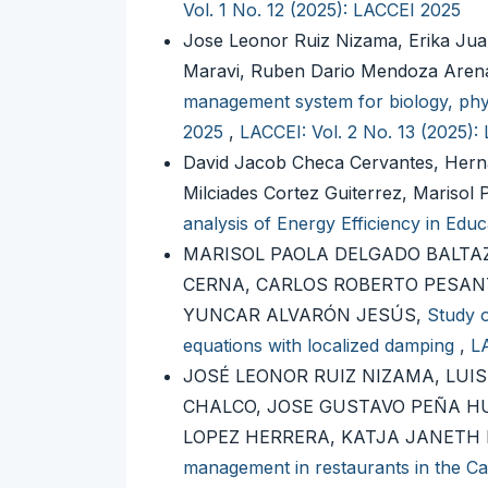
Vol. 1 No. 12 (2025): LACCEI 2025
Jose Leonor Ruiz Nizama, Erika Jua
Maravi, Ruben Dario Mendoza Arena
management system for biology, physi
2025
,
LACCEI: Vol. 2 No. 13 (2025):
David Jacob Checa Cervantes, Hern
Milciades Cortez Guiterrez, Marisol
analysis of Energy Efficiency in Educ
MARISOL PAOLA DELGADO BALTA
CERNA, CARLOS ROBERTO PESANT
YUNCAR ALVARÓN JESÚS,
Study o
equations with localized damping
,
LA
JOSÉ LEONOR RUIZ NIZAMA, LUI
CHALCO, JOSE GUSTAVO PEÑA H
LOPEZ HERRERA, KATJA JANETH 
management in restaurants in the Ca