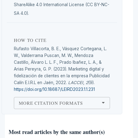
ShareAlike 4.0 International License (CC BY-NC-
SA 4.0).
HOW TO CITE
Rufasto Villacorta, B. E., Vásquez Cortegana, L.
W., Valderrama Puscan, M. W., Mendoza
Castillo, Álvaro L. L. F., Prado Ibañez, L. A., &
Arias Pereyra, G. P. (2023). Marketing digital y
fidelización de clientes en la empresa Publicidad
Calín E.I.R.L en Jaén, 2022.
LACCEI
,
2
(9).
https://doi.org/10.18687/LEIRD2023.1.1.231
MORE CITATION FORMATS
Most read articles by the same author(s)