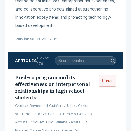
technological initiatives, entrepreneurial experiences,
and collaborative projects aimed at strengthening
innovation ecosystems and promoting technology-
based development.
Published:
2023-12-12
1–25 of
ARTICLES
279
Predeco program and its
PDF
effectiveness on interpersonal
relationships in high school
students
Cristian Raymound Gutiérrez Ulloa, Carlos
Wilfredo Cordova Castillo, Benicio Gonzalo
Acosta Enriquez, Luigi Villena Zapata, Liz
Maribel García Salirrosas, César Robin