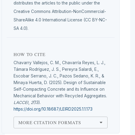
distributes the articles to the public under the
Creative Commons Attribution-NonCommercial-
ShareAlike 4.0 International License (CC BY-NC-
SA 4.0).
HOW TO CITE
Chavarry Vallejos, C. M., Chavarría Reyes, L. J.,
Támara Rodríguez, J. S., Pereyra Salardi, E.,
Escobar Serrano, J. C., Pazos Sedano, K. R., &
Minaya Huerta, D. (2025). Design of Sustainable
Self-Compacting Concrete and its Influence on
Mechanical Behavior with Recycled Aggregates.
LACCEI
,
2
(13).
https://doi.org/10.18687/LEIRD2025.1.1.173
MORE CITATION FORMATS