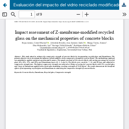
Evaluación del impacto del vidrio reciclado modificado con Zmembrana en las propiedades mecánicas de bloques de concreto