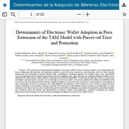
Determinantes de la Adopción de Billeteras Electrónicas en Perú: Extensión del Modelo TAM con Confianza Percibida y Promoción